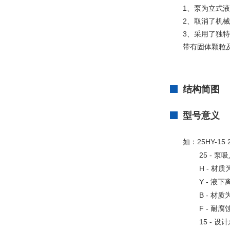
1、泵为立式
2、取消了机
3、采用了独
带有固体颗粒
结构简图
型号意义
如：
25HY-15 
25 -
泵吸
H -
材质
Y -
液下
B -
材质
F -
耐腐
15 -
设计