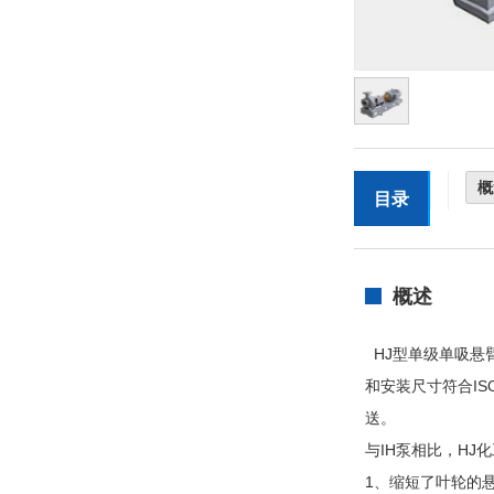
概
目录
概述
HJ型单级单吸悬
和安装尺寸符合IS
送。
与IH泵相比，HJ
1、缩短了叶轮的