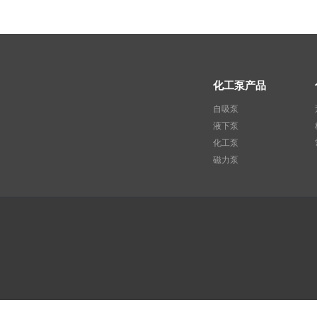
化工泵产品
自吸泵
液下泵
化工泵
磁力泵