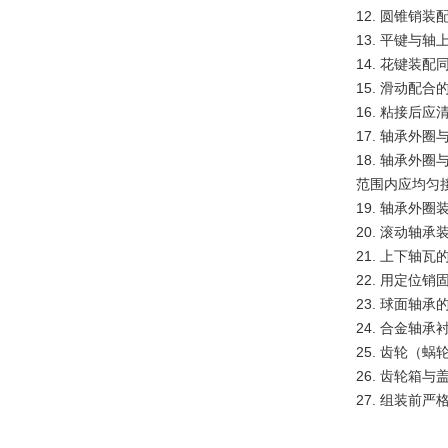
12. 圆锥销
13. 平键与
14. 花键装
15. 滑动
16. 粘接后
17. 轴承外
18. 轴承外
范围内应均匀接
19. 轴承外
20. 滚动轴
21. 上下轴
22. 用定
23. 球面轴
24. 合金
25. 齿轮（
26. 齿轮箱
27. 组装