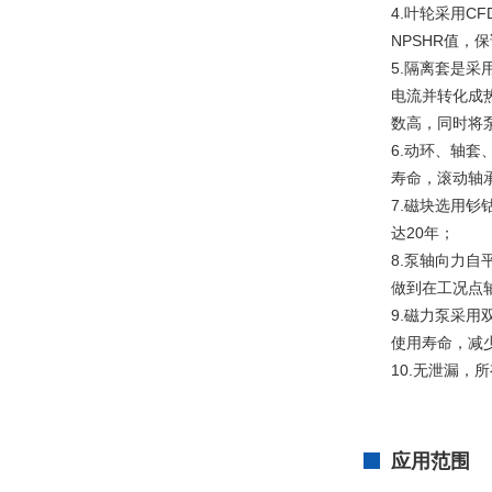
4.叶轮采用
NPSHR值，
5.隔离套是采
电流并转化成热
数高，同时将
6.动环、轴
寿命，滚动轴承
7.磁块选用钐
达20年；
8.泵轴向力
做到在工况点
9.磁力泵采
使用寿命，减
10.无泄漏
应用范围