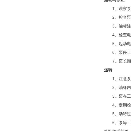
1、观察泵的
2、检查泵轴
3、油标注
4、检查电
5、起动电机
6、泵停止工
7、泵长期停
运转
1、注意泵轴
2、油杯内应
3、泵在工作
4、定期检查
5、动转过程
6、泵每工作