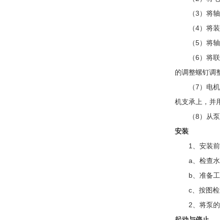
（3）将轴承
（4）将装好
（5）将轴装
（6）将联接
的调整螺钉调整
（7）电机支
机支承上，并
（8）从泵的
安装
1、安装前
a、检查水
b、准备工
c、按图检
2、将泵的支
起动与停止