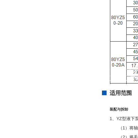
适用范围
装配与拆卸
1、YZ型液下
（1）将轴承
（2）将毛毡