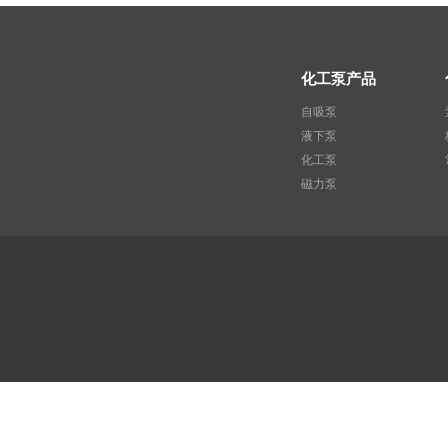
化工泵产品
自吸泵
液下泵
化工泵
磁力泵